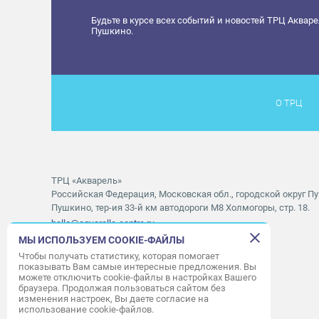
Будьте в курсе всех событий и новостей ТРЦ Аквар
Пушкино.
О ТРЦ
ТРЦ «Акварель»
Российская Федерация, Московская обл., городской округ Пу
Пушкино, тер-ия 33-й км автодороги М8 Холмогоры, стр. 18.
hello@aquarelle-centre.ru
МЫ ИСПОЛЬЗУЕМ COOKIE-ФАЙЛЫ
Правила посещения ТРЦ «Акварель»
Чтобы получать статистику, которая помогает
показывать Вам самые интересные предложения. Вы
Часы работы ТРЦ:
с 10:00 до 22:00
можете отключить cookie-файлы в настройках Вашего
браузера. Продолжая пользоваться сайтом без
Часы работы АШАН:
с 07:30 до 23:00
изменения настроек, Вы даете согласие на
Часы работы Мори Синема:
с 10:00 до 01:00
использование cookie-файлов.
Режим работы службы приема:
с 9:00 до 22:00