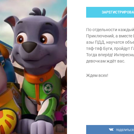
ЗАРЕГИСТРИРОВА
По отдельности каждый
Приключений, а вместе
азы ПДД, научатся объ
тяф-тяф Буги, пройдут 
Тогда вперёд! Интересн
девочкам ждёт вас.
Ждем всех!
ПОДЕЛИТЬСЯ