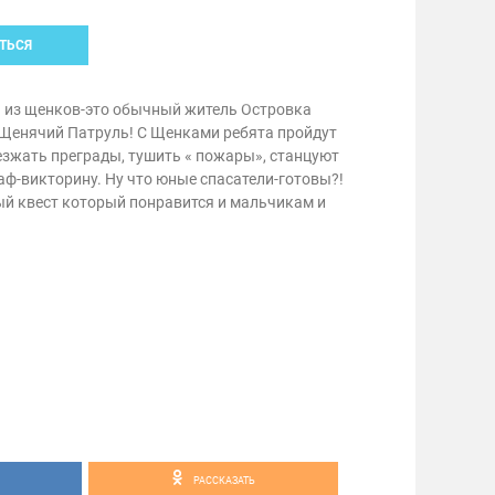
ТЬСЯ
 из щенков-это обычный житель Островка
 Щенячий Патруль! С Щенками ребята пройдут
езжать преграды, тушить « пожары», станцуют
Гаф-викторину. Ну что юные спасатели-готовы?!
ый квест который понравится и мальчикам и
РАССКАЗАТЬ