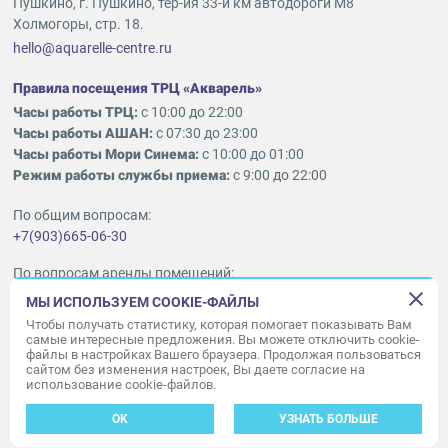
Пушкино, г. Пушкино, тер-ия 33-й км автодороги М8
Холмогоры, стр. 18.
hello@aquarelle-centre.ru
Правила посещения ТРЦ «Акварель»
Часы работы ТРЦ:
с 10:00 до 22:00
Часы работы АШАН:
с 07:30 до 23:00
Часы работы Мори Синема:
с 10:00 до 01:00
Режим работы службы приема:
с 9:00 до 22:00
По общим вопросам:
+7(903)665-06-30
По вопросам аренды помещений:
ukleykina@nhood.com
МЫ ИСПОЛЬЗУЕМ COOKIE-ФАЙЛЫ
+7(903)665-98-78
Чтобы получать статистику, которая помогает показывать Вам
самые интересные предложения. Вы можете отключить cookie-
файлы в настройках Вашего браузера. Продолжая пользоваться
© ООО «Акварель» 2010–2026.
сайтом без изменения настроек, Вы даете согласие на
использование cookie-файлов.
Все права защищены
Создание сайта —
34
ВЕБ
OK
УЗНАТЬ БОЛЬШЕ