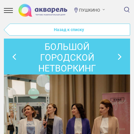
ПУШКИНО
Назад к списку
БОЛЬШОЙ
ГОРОДСКОЙ
НЕТВОРКИНГ
"БЫСТРЫЕ
ЗНАКОМСТВА" И
ЯРМАРКА
ВАКАНСИЙ