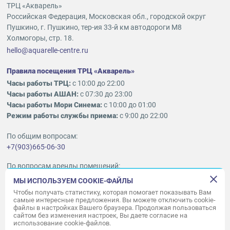
ТРЦ «Акварель»
Российская Федерация, Московская обл., городской округ
Пушкино, г. Пушкино, тер-ия 33-й км автодороги М8
Холмогоры, стр. 18.
hello@aquarelle-centre.ru
Правила посещения ТРЦ «Акварель»
Часы работы ТРЦ:
с 10:00 до 22:00
Часы работы АШАН:
с 07:30 до 23:00
Часы работы Мори Синема:
с 10:00 до 01:00
Режим работы службы приема:
с 9:00 до 22:00
По общим вопросам:
+7(903)665-06-30
По вопросам аренды помещений:
ukleykina@nhood.com
МЫ ИСПОЛЬЗУЕМ COOKIE-ФАЙЛЫ
+7(903)665-98-78
Чтобы получать статистику, которая помогает показывать Вам
самые интересные предложения. Вы можете отключить cookie-
файлы в настройках Вашего браузера. Продолжая пользоваться
© ООО «Акварель» 2010–2026.
сайтом без изменения настроек, Вы даете согласие на
использование cookie-файлов.
Все права защищены