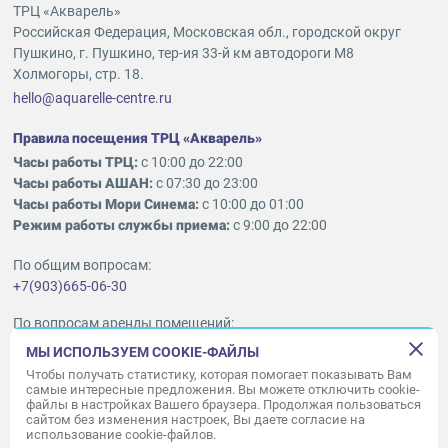
ТРЦ «Акварель»
Российская Федерация, Московская обл., городской округ
Пушкино, г. Пушкино, тер-ия 33-й км автодороги М8
Холмогоры, стр. 18.
hello@aquarelle-centre.ru
Правила посещения ТРЦ «Акварель»
Часы работы ТРЦ:
с 10:00 до 22:00
Часы работы АШАН:
с 07:30 до 23:00
Часы работы Мори Синема:
с 10:00 до 01:00
Режим работы службы приема:
с 9:00 до 22:00
По общим вопросам:
+7(903)665-06-30
По вопросам аренды помещений:
ukleykina@nhood.com
МЫ ИСПОЛЬЗУЕМ COOKIE-ФАЙЛЫ
+7(903)665-98-78
Чтобы получать статистику, которая помогает показывать Вам
самые интересные предложения. Вы можете отключить cookie-
файлы в настройках Вашего браузера. Продолжая пользоваться
© ООО «Акварель» 2010–2026.
сайтом без изменения настроек, Вы даете согласие на
использование cookie-файлов.
Все права защищены