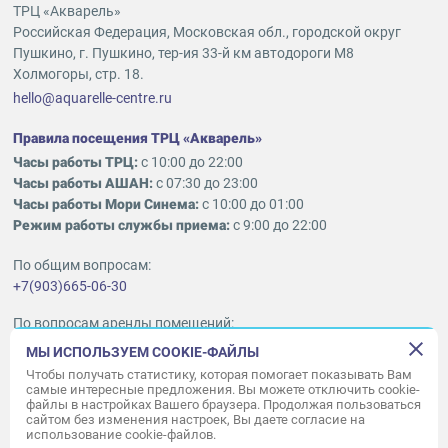
ТРЦ «Акварель»
Российская Федерация, Московская обл., городской округ
Пушкино, г. Пушкино, тер-ия 33-й км автодороги М8
Холмогоры, стр. 18.
hello@aquarelle-centre.ru
Правила посещения ТРЦ «Акварель»
Часы работы ТРЦ:
с 10:00 до 22:00
Часы работы АШАН:
с 07:30 до 23:00
Часы работы Мори Синема:
с 10:00 до 01:00
Режим работы службы приема:
с 9:00 до 22:00
По общим вопросам:
+7(903)665-06-30
По вопросам аренды помещений:
ukleykina@nhood.com
МЫ ИСПОЛЬЗУЕМ COOKIE-ФАЙЛЫ
+7(903)665-98-78
Чтобы получать статистику, которая помогает показывать Вам
самые интересные предложения. Вы можете отключить cookie-
файлы в настройках Вашего браузера. Продолжая пользоваться
© ООО «Акварель» 2010–2026.
сайтом без изменения настроек, Вы даете согласие на
использование cookie-файлов.
Все права защищены