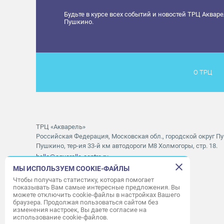
Будьте в курсе всех событий и новостей ТРЦ Аквар
Пушкино.
О ТРЦ
ТРЦ «Акварель»
Российская Федерация, Московская обл., городской округ Пу
Пушкино, тер-ия 33-й км автодороги М8 Холмогоры, стр. 18.
hello@aquarelle-centre.ru
МЫ ИСПОЛЬЗУЕМ COOKIE-ФАЙЛЫ
Правила посещения ТРЦ «Акварель»
Чтобы получать статистику, которая помогает
показывать Вам самые интересные предложения. Вы
Часы работы ТРЦ:
с 10:00 до 22:00
можете отключить cookie-файлы в настройках Вашего
браузера. Продолжая пользоваться сайтом без
Часы работы АШАН:
с 07:30 до 23:00
изменения настроек, Вы даете согласие на
Часы работы Мори Синема:
с 10:00 до 01:00
использование cookie-файлов.
Режим работы службы приема:
с 9:00 до 22:00