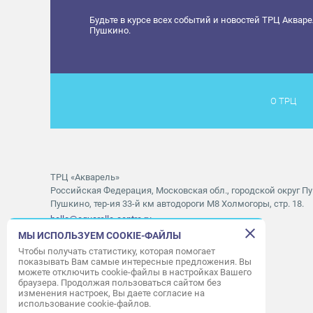
Будьте в курсе всех событий и новостей ТРЦ Аквар
Пушкино.
О ТРЦ
ТРЦ «Акварель»
Российская Федерация, Московская обл., городской округ Пу
Пушкино, тер-ия 33-й км автодороги М8 Холмогоры, стр. 18.
hello@aquarelle-centre.ru
МЫ ИСПОЛЬЗУЕМ COOKIE-ФАЙЛЫ
Правила посещения ТРЦ «Акварель»
Чтобы получать статистику, которая помогает
показывать Вам самые интересные предложения. Вы
Часы работы ТРЦ:
с 10:00 до 22:00
можете отключить cookie-файлы в настройках Вашего
браузера. Продолжая пользоваться сайтом без
Часы работы АШАН:
с 07:30 до 23:00
изменения настроек, Вы даете согласие на
Часы работы Мори Синема:
с 10:00 до 01:00
использование cookie-файлов.
Режим работы службы приема:
с 9:00 до 22:00