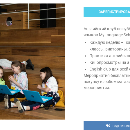
ЗАРЕГИСТРИРОВА
Английский клуб по су
языков MyLanguage Sch
Каждую неделю – нов
классы, викторины, б
Практика английског
Кинопросмотры на а
English club для всей
Мероприятия бесплатные
покупку в любом магази
мероприятия.
ПОДЕЛИТЬСЯ