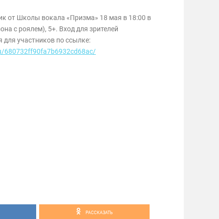
к от Школы вокала «Призма» 18 мая в 18:00 в
на с роялем), 5+. Вход для зрителей
 для участников по ссылке:
u/u/680732ff90fa7b6932cd68ac/
РАССКАЗАТЬ