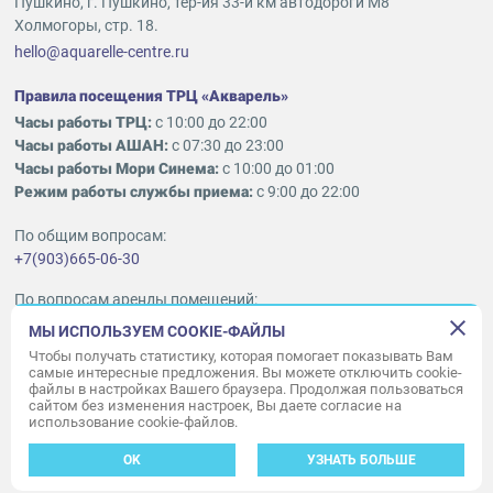
Пушкино, г. Пушкино, тер-ия 33-й км автодороги М8
Холмогоры, стр. 18.
hello@aquarelle-centre.ru
Правила посещения ТРЦ «Акварель»
Часы работы ТРЦ:
с 10:00 до 22:00
Часы работы АШАН:
с 07:30 до 23:00
Часы работы Мори Синема:
с 10:00 до 01:00
Режим работы службы приема:
с 9:00 до 22:00
По общим вопросам:
+7(903)665-06-30
По вопросам аренды помещений:
ukleykina@nhood.com
МЫ ИСПОЛЬЗУЕМ COOKIE-ФАЙЛЫ
+7(903)665-98-78
Чтобы получать статистику, которая помогает показывать Вам
самые интересные предложения. Вы можете отключить cookie-
файлы в настройках Вашего браузера. Продолжая пользоваться
© ООО «Акварель» 2010–2026.
сайтом без изменения настроек, Вы даете согласие на
использование cookie-файлов.
Все права защищены
Создание сайта —
34
ВЕБ
OK
УЗНАТЬ БОЛЬШЕ