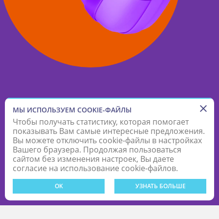
МЫ ИСПОЛЬЗУЕМ COOKIE-ФАЙЛЫ
Чтобы получать статистику, которая помогает
показывать Вам самые интересные предложения.
Вы можете отключить cookie-файлы в настройках
Вашего браузера. Продолжая пользоваться
сайтом без изменения настроек, Вы даете
согласие на использование cookie-файлов.
OK
УЗНАТЬ БОЛЬШЕ